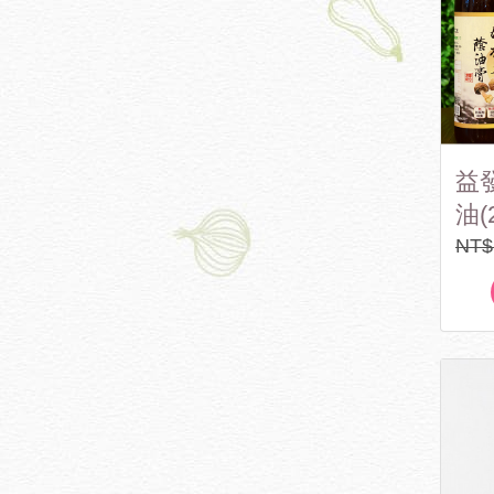
益
油(
NT$