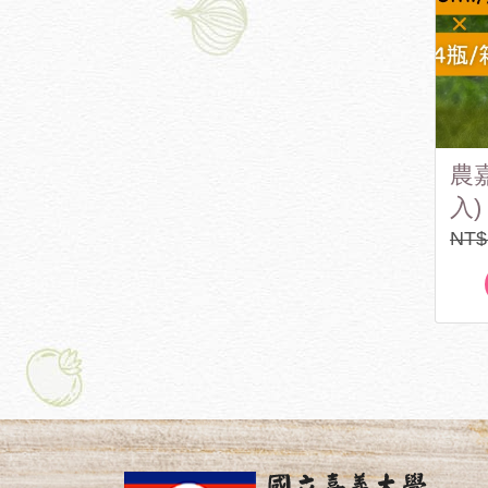
農嘉
入
院
NT$