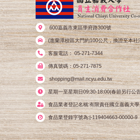
600嘉義市東區學府路300號
(進蘭潭校區大門約100公尺，換證至本社
客服電話： 05-271-7344
傳真號碼：05-271-7875
shopping@mail.ncyu.edu.tw
星期一至星期日09:30-18:00(春節另行公告
食品業者登記名稱:有限責任國立嘉義大
食品業登錄字號為:|-119404663-00000-9