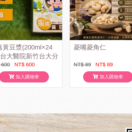
黃豆漿(200ml×24
菱嘴菱角仁
) 台大醫院新竹台大分
聯名商品
 600
NT$ 600
NT$ 89
NT$ 89
加入購物車
加入購物車