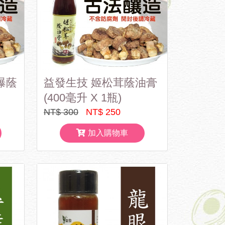
曝蔭
益發生技 姬松茸蔭油膏
(400毫升 X 1瓶)
NT$ 300
NT$ 250
加入購物車