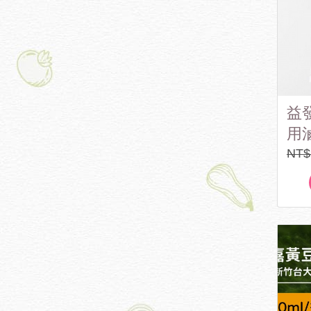
益
用滷
NT$