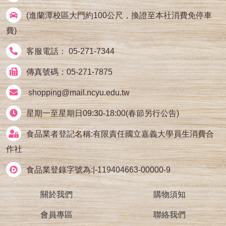
(進蘭潭校區大門約100公尺，換證至本社消費免停車
費)
客服電話： 05-271-7344
傳真號碼：05-271-7875
shopping@mail.ncyu.edu.tw
星期一至星期日09:30-18:00(春節另行公告)
食品業者登記名稱:有限責任國立嘉義大學員生消費合
作社
食品業登錄字號為:|-119404663-00000-9
關於我們
購物須知
會員專區
聯絡我們