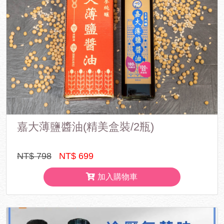
嘉大薄鹽醬油(精美盒裝/2瓶)
NT$ 798
NT$ 699
加入購物車