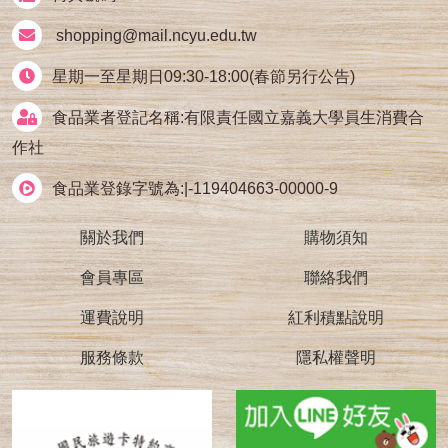
shopping@mail.ncyu.edu.tw
星期一至星期日09:30-18:00(春節另行公告)
食品業者登記名稱:有限責任國立嘉義大學員生消費合
作社
食品業登錄字號為:|-119404663-00000-9
關於我們
購物須知
會員專區
聯絡我們
運費說明
紅利積點說明
服務條款
隱私權聲明