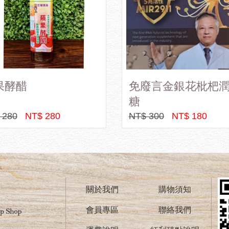
廢言金銀花枇杷潤喉
清新複方精油(裸瓶)
 300
NT$ 180
NT$ 999
NT$ 569
關於我們
購物須知
會員專區
聯絡我們