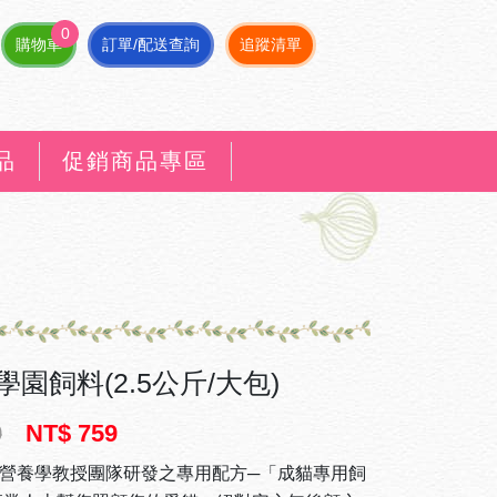
0
購物車
訂單/配送查詢
追蹤清單
品
促銷商品專區
園飼料(2.5公斤/大包)
9
NT$ 759
營養學教授團隊研發之專用配方─「成貓專用飼