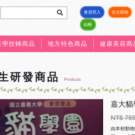
會員登入
首次購物
結帳
產學技轉商品
地方特色商品
健康美容商
生研發商品
Products
嘉大貓學
NT$ 75
由本校動物