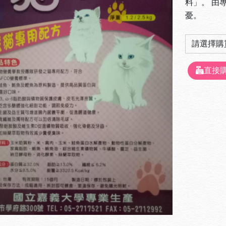
料」。 由
憂。
直接