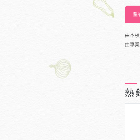
產
由本校
由專業
熱