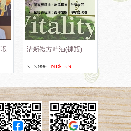
嘉大牛奶霜鹽方塊酥
蘋果酵
NT$ 150
NT$ 138
NT$ 280