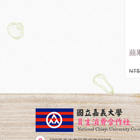
塊酥
蘋果酵醋
免
糖
NT$ 280
NT$ 280
NT$