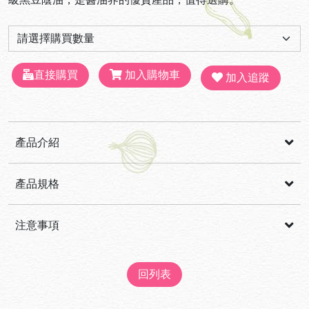
直接購買
加入購物車
加入追蹤
產品介紹
100%非基改黑豆經日曝180天、淬取第一道蔭油原汁， 古法
產品規格
陶甕釀造，醬香濃郁甘醇，原色原味簡單呈現。 減鹽配方，保
證無焦糖色素、無味素、無防腐劑 (開瓶後請冷藏) 姬松茸(巴
成分
：姬松茸(巴西蘑菇)、黑豆(非基因改造)、水、甘蔗糖、澳
注意事項
西蘑菇)具有豐富多醣體、植物胺基酸，可滋補強身、調整體
洲海鹽、甘草、酵母萃取物
質，添加於蔭油中，可提升其口感及氣味，更可以吃得到巴西
回列表
蘑菇的鮮味，美味營養又健康。
容量
：400ml