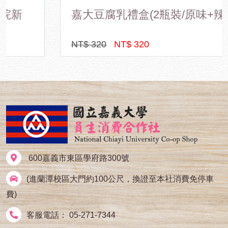
嘉大豆腐乳禮盒(2瓶裝/原味+辣味)
NT$ 320
NT$ 320
600嘉義市東區學府路300號
(進蘭潭校區大門約100公尺，換證至本社消費免停車
費)
客服電話： 05-271-7344