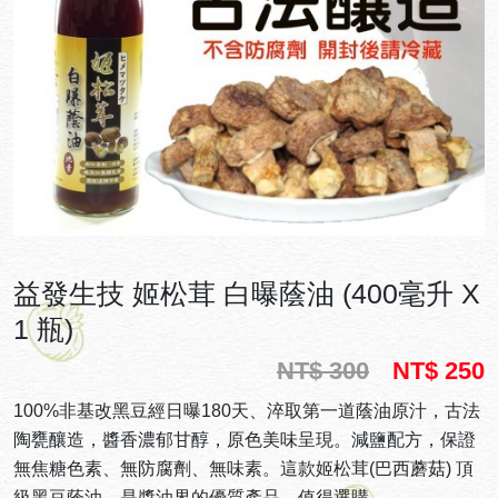
益發生技 姬松茸 白曝蔭油 (400毫升 X
1 瓶)
NT$ 300
NT$ 250
100%非基改黑豆經日曝180天、淬取第一道蔭油原汁，古法
陶甕釀造，醬香濃郁甘醇，原色美味呈現。減鹽配方，保證
無焦糖色素、無防腐劑、無味素。這款姬松茸(巴西蘑菇) 頂
級黑豆蔭油，是醬油界的優質產品，值得選購。