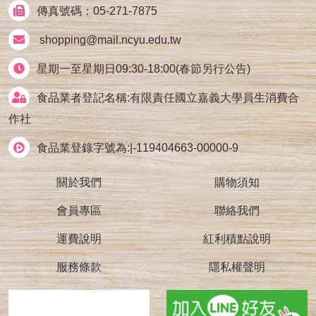
傳真號碼：05-271-7875
shopping@mail.ncyu.edu.tw
星期一至星期日09:30-18:00(春節另行公告)
食品業者登記名稱:有限責任國立嘉義大學員生消費合
作社
食品業登錄字號為:|-119404663-00000-9
關於我們
購物須知
會員專區
聯絡我們
運費說明
紅利積點說明
服務條款
隱私權聲明