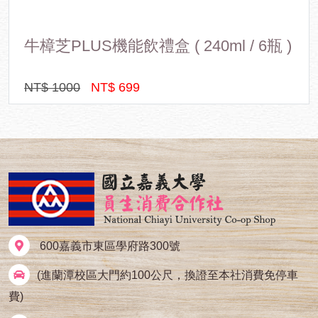
的生態維持，還有友善弱勢團體~農場農務採用高齡失業者、身心障礙者，
山葵剝皮辣椒
也能讓這些社會弱勢團體參予農務習得技能也能增加收入。
NT$ 260
NT$ 178
600嘉義市東區學府路300號
(進蘭潭校區大門約100公尺，換證至本社消費免停車
費)