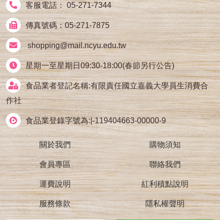
客服電話： 05-271-7344
傳真號碼：05-271-7875
shopping@mail.ncyu.edu.tw
星期一至星期日09:30-18:00(春節另行公告)
食品業者登記名稱:有限責任國立嘉義大學員生消費合
作社
食品業登錄字號為:|-119404663-00000-9
關於我們
購物須知
會員專區
聯絡我們
運費說明
紅利積點說明
服務條款
隱私權聲明