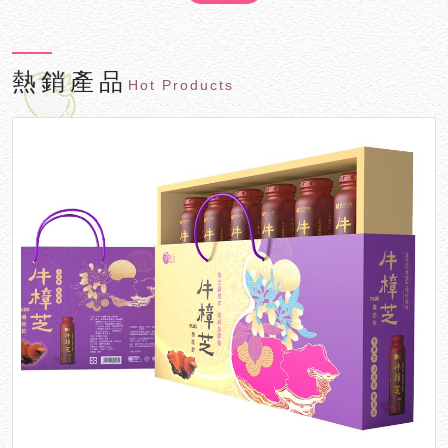
農園當起假日農夫，積極配合政府政策復育台灣苦茶油樹計畫，將原本的種
植面積增加到3甲，因此受邀電視台座談會訪問，黑心油爆發後，東方的橄欖
熱銷產品
Hot Products
油~台灣苦茶油供不應求，陳先生所生產的台灣小果苦茶油頗受消費者肯定
與支持。除了台灣苦茶油樹的復育之外，農場也種植目前最夯的”穀物界的紅
寶石~紅藜”，成功的將生長在南台灣如彩虹般的原生作物種植在雲林，雲林
地方新聞台也來產地採訪，每年產季也開放時間，讓消費者實地參訪，歡迎
闔家蒞臨”雲林最美的紅藜田~莘莘向陽農場”。從事農務以來參與農委會許
多課程也受到業界前輩及教授鼓勵，崇尚自然農法採友善土地耕種，所有的
農產品皆通過了SGS無毒檢驗，此外還把”友善”土地的理念延伸至整個農場