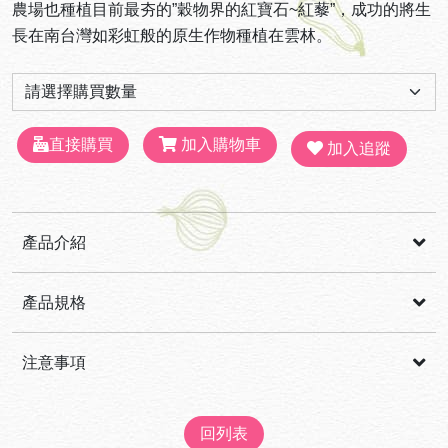
農場也種植目前最夯的”穀物界的紅寶石~紅藜”，成功的將生
長在南台灣如彩虹般的原生作物種植在雲林。
直接購買
加入購物車
加入追蹤
產品介紹
【商品特色】
產品規格
規格:300g/包
注意事項
陳韋誠先生本業原是房地產，在黑心油風暴前，承接了親戚的小果苦茶油樹
回列表