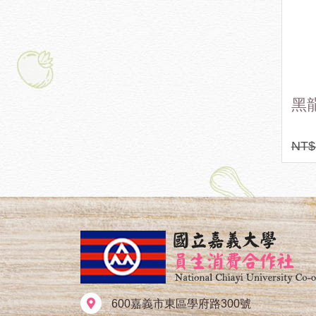
 白曝
嘉大豆腐乳禮盒(2瓶裝/
黑
1 瓶)
原味+辣味)
NT$ 320
NT$ 320
NT$
600嘉義市東區學府路300號