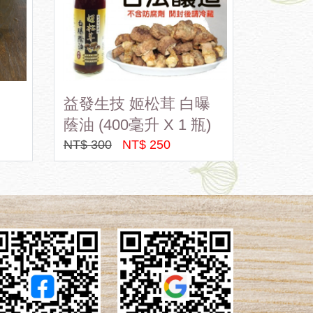
益發生技 姬松茸 白曝
嘉大豆
蔭油 (400毫升 X 1 瓶)
原味+
NT$ 300
NT$ 250
NT$ 320