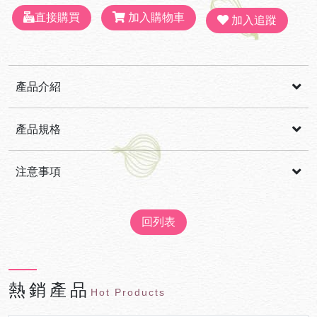
直接購買
加入購物車
加入追蹤
產品介紹
輕輕搖擺招蜂引蝶，穿梭萬花間，品嚐神秘又香甜的蜜戀風
產品規格
味。產自冬天至春天野生肉桂花，舒醒的花季正是濃郁花香時
刻。
成份
:100%天然蜂蜜
注意事項
飲用方法
容量
存放陰涼處
:420公克
:以冷水稀釋12~15倍，香醇可口
回列表
原產地
留意
:一歲以下嬰幼兒不宜食用
:台灣
熱銷產品
Hot Products