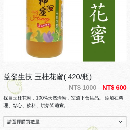
益發生技 玉桂花蜜( 420/瓶)
NT$ 1000
NT$ 600
採自玉桂花蜜，100%天然蜂蜜，室溫下會結晶。 添加在料
理、點心、飲料、烘焙皆適宜。