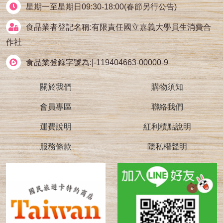
星期一至星期日09:30-18:00(春節另行公告)
食品業者登記名稱:有限責任國立嘉義大學員生消費合
作社
食品業登錄字號為:|-119404663-00000-9
關於我們
購物須知
會員專區
聯絡我們
運費說明
紅利積點說明
服務條款
隱私權聲明