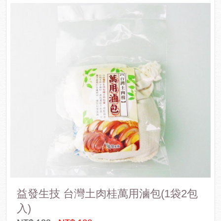
小夫妻雞肉飯風味乾拌麵1袋(4份/葷)