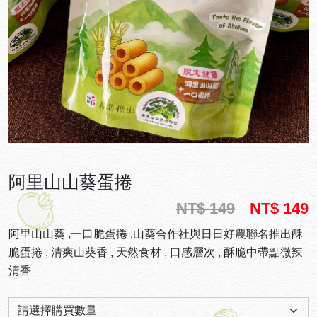
阿里山山葵蛋捲
NT$ 149
NT$ 149
阿里山山葵 ,一口脆蛋捲 ,山葵合作社與日日好農聯名推出酥
脆蛋捲 , 清爽山葵香 , 天然食材 , 口感層次 , 酥脆中帶點微辣
清香