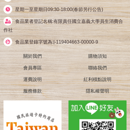
星期一至星期日09:30-18:00(春節另行公告)
食品業者登記名稱:有限責任國立嘉義大學員生消費合
作社
食品業登錄字號為:|-119404663-00000-9
關於我們
購物須知
會員專區
聯絡我們
運費說明
紅利積點說明
服務條款
隱私權聲明