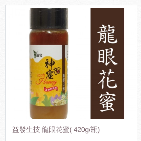
益發生技 龍眼花蜜( 420g/瓶)