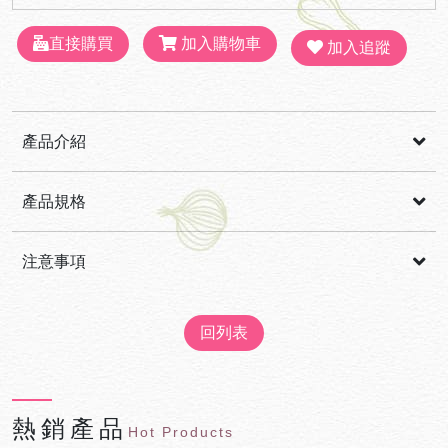
直接購買
加入購物車
加入追蹤
產品介紹
阿里山山葵
一口脆蛋捲
山葵合作社與日日好農聯名推出酥脆
,
產品規格
蛋捲
清爽山葵香
天然食材
口感層次
酥脆中帶點微辣清香
,
,
,
,
產地
台灣
:
注意事項
重量
公克
: 90
回列表
熱銷產品
Hot Products