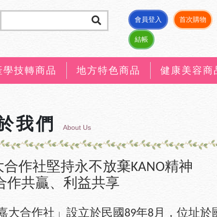
會員登入
首次購物
結帳
產學技轉商品
地方特色商品
健康美容商
於我們
About Us
大合作社堅持永不放棄
精神
KANO
作共贏、利益共享
嘉大合作社」設立於民國
年
月，位址於
89
8