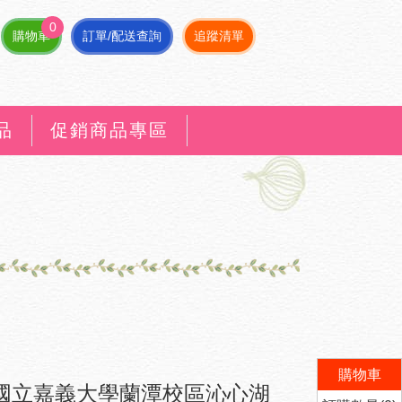
0
購物車
訂單/配送查詢
追蹤清單
品
促銷商品專區
購物車
國立嘉義大學蘭潭校區沁心湖