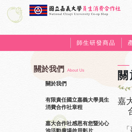
師生研發商品
關於我們
About Us
關
關於我們
嘉
有限責任國立嘉義大學員生
消費合作社章程
合
嘉大合作社感恩有您暨沁心
「
池活動廣場啟用影片