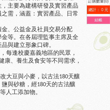
訂購數量(0)
生，主要為建構研發及實習產品
總計： 0 元
員之需，涵蓋：實習產品、日常
結帳
積金、公益金及社員交易分配
學金
等。在各屆理監事主席及全
產品與建立形象口碑。
，每逢校慶嘉義地區的民眾，
健康、養生及食安等不同需求，
改大豆與小麥，以古法
天釀
180
、鹽與砂糖，經
天的古法釀
180
等人工添加物。