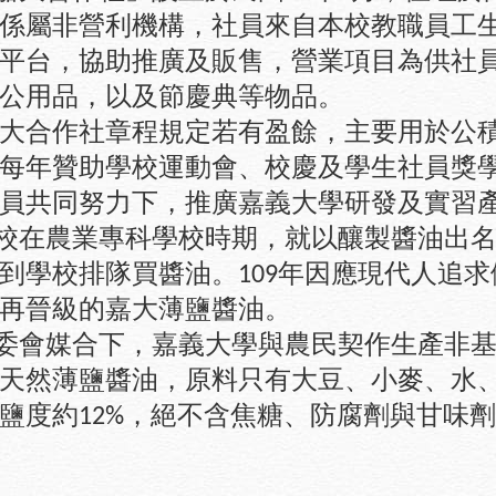
係屬
非營利機構，
社員來自本校教職員工
平台，協助推廣及販售，營業項目為供社
公用品，以及節慶典等物品。
大合作社章程規定若有盈餘，主要用於
公
每年贊助學校
運動會、校慶及學生社員獎
員共同努力下，推廣嘉義大學研發及實習
校在農業專科學校時期，就以釀製醬油出名
到學校排隊買醬油。
年因應現代人追求
109
再晉級的嘉大薄鹽醬油。
委會媒合下，嘉義大學與農民契作生產非基
天然薄鹽醬油，原料只有大豆、小麥、水
鹽度約
，絕不含焦糖、防腐劑與甘味劑
12%