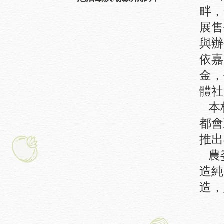
畔，
展售
與辦
依嘉
金
，
體社
本
都會
推出
農
造純
造，