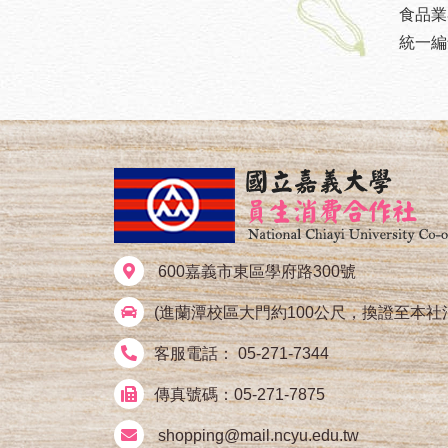
食品業者
統一編號
600嘉義市東區學府路300號
(進蘭潭校區大門約100公尺，換證至本社
客服電話： 05-271-7344
傳真號碼：05-271-7875
shopping@mail.ncyu.edu.tw