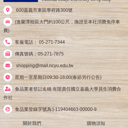
600嘉義市東區學府路300號
(進蘭潭校區大門約100公尺，換證至本社消費免停車
費)
客服電話： 05-271-7344
傳真號碼：05-271-7875
shopping@mail.ncyu.edu.tw
星期一至星期日09:30-18:00(春節另行公告)
食品業者登記名稱:有限責任國立嘉義大學員生消費合
作社
食品業登錄字號為:|-119404663-00000-9
關於我們
購物須知