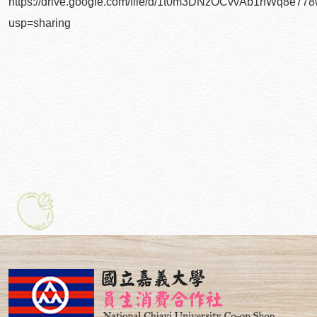
https://drive.google.com/file/d/1t0m3DNzOCvvAb1hWq8e778
嘉大合作社感恩有您暨沁心池活動廣場啟用影片
usp=sharing