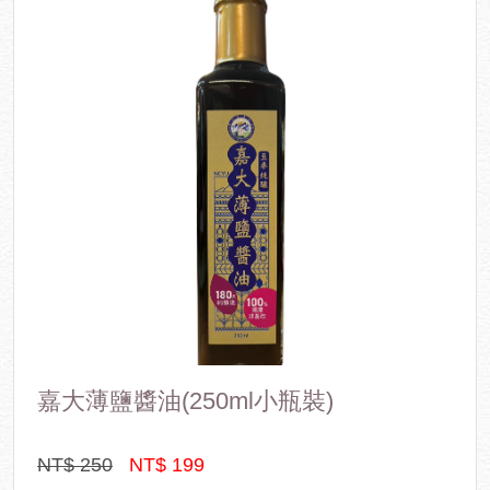
源始於嘉義最道地的正宗雞肉飯風味！ 關鍵獨家油包配料搭配
關鍵獨門醬汁，撒下爆香蔥酥完美結合！ 每一口都讓您的味蕾
有一層層動魄精心的「雞肉飯風味」口感 油潤入喉、蔥酥順
口、醬香撲鼻的美味感受，吃起來清香不油膩、到味不過鹹！
搭配百分百陽光日曬的波浪刀削麵條，更能完整吸收雞肉飯風
味的醬汁香氣，給您爽口入味的極致享受！這獨「嘉」雞肉飯
風味的幸福拌麵家鄉味！唯您享用！
嘉大薄鹽醬油(250ml小瓶裝)
NT$ 250
NT$ 199