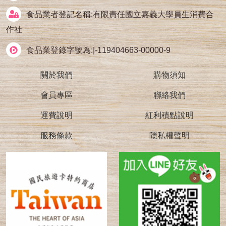
食品業者登記名稱:有限責任國立嘉義大學員生消費合
作社
食品業登錄字號為:|-119404663-00000-9
關於我們
購物須知
會員專區
聯絡我們
運費說明
紅利積點說明
服務條款
隱私權聲明