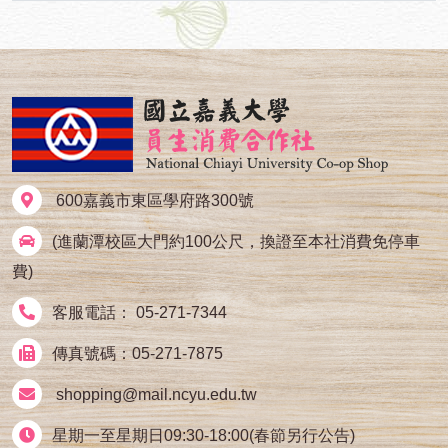
600嘉義市東區學府路300號
(進蘭潭校區大門約100公尺，換證至本社消費免停車
費)
客服電話： 05-271-7344
傳真號碼：05-271-7875
shopping@mail.ncyu.edu.tw
星期一至星期日09:30-18:00(春節另行公告)