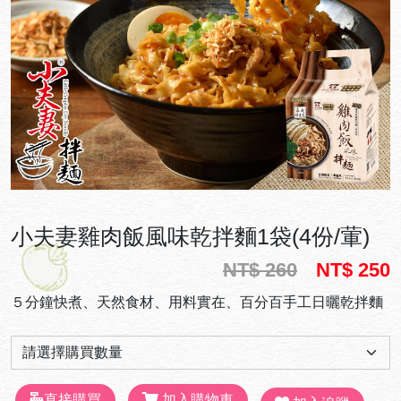
小夫妻雞肉飯風味乾拌麵1袋(4份/葷)
NT$ 260
NT$ 250
５分鐘快煮、天然食材、用料實在、百分百手工日曬乾拌麵
直接購買
加入購物車