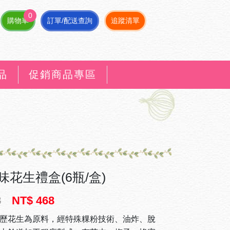
0
購物車
訂單/配送查詢
追蹤清單
品
促銷商品專區
味花生禮盒(6瓶/盒)
8
NT$ 468
歷花生為原料，經特殊粿粉技術、油炸、脫