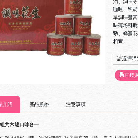
油、調味等
咖哩、黑胡
單調味豐富
味薄粉酥脆
勁、蜂蜜花
相宜。
直接
品介紹
產品規格
注意事項
組共六罐口味各一
生融入現代口味，簡單調味卻有著豐富的口感，嘉義大學學術品