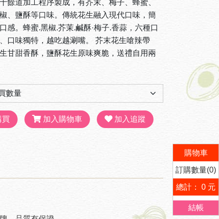
十餘道加工程序製成，有芥末、梅子、蜂蜜、
椒、鹽酥等口味。傳統花生融入現代口味，簡
口感。蜂蜜.黑椒.芥茉.鹹酥·梅子.香蒜，六種口
、口味獨特，越吃越涮嘴。 芥末花生嗆辣帶
生甘甜香酥，鹽酥花生原味爽脆，送禮自用兩
購買
加入購物車
加入追蹤
購物車
訂購數量(0)
總計： 0 元
結帳
牌，品質有保證