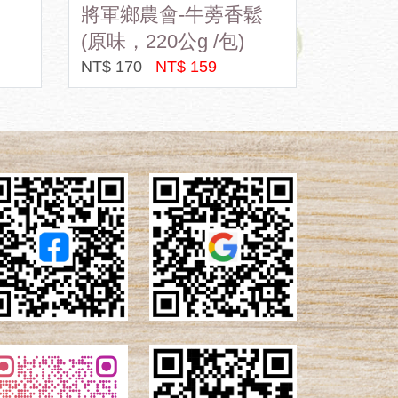
將軍鄉農會-牛蒡香鬆
亞麻仁
(原味，220公g /包)
NT$ 170
NT$ 159
NT$ 270