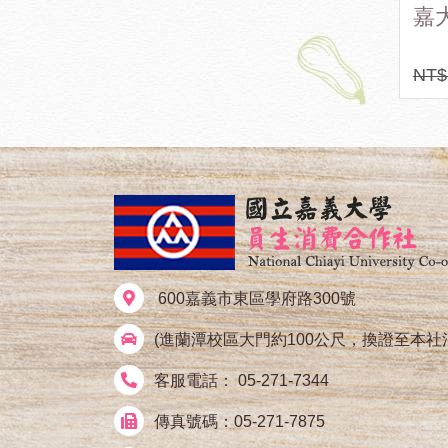
蒡香鬆
亞麻仁油
嘉
包)
NT$ 270
NT$ 270
NT$
600嘉義市東區學府路300號
(進蘭潭校區大門約100公尺，換證至本社
客服電話： 05-271-7344
傳真號碼：05-271-7875