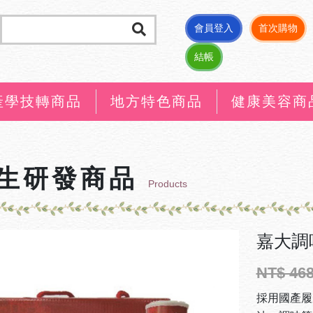
會員登入
首次購物
結帳
產學技轉商品
地方特色商品
健康美容商
生研發商品
Products
嘉大調
NT$ 46
採用國產履